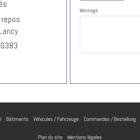
és
Message
 repos
-Lancy
30383
l
Bâtiments
Véhicules / Fahrzeuge
Commandes / Bestellung
Plan du site
Mentions légales