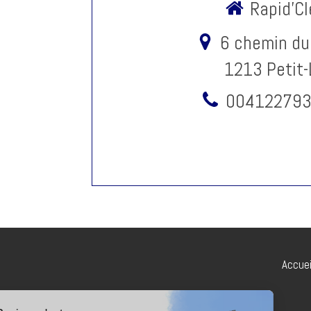
Rapid'Cl
6 chemin du
1213
Petit
00412279
Accuei